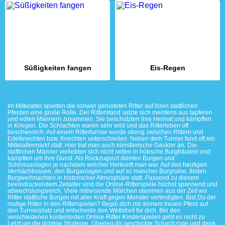
Süßigkeiten fangen
Eis-Regen
Im Mittelalter spielten die schwer gerüsteten Ritter auf ihren stattlichen
Pferden eine große Rolle. Der Ritterstand setzte sich meistens aus tapferen
und edlen Männern zusammen. Sie beschützten ihre Heimat und kämpften
in Kriegen. Die Schlachten waren sehr wild und das Ritterleben oft
beschwerlich. Auf einem Ritterturnier wurde streng zwischen Rittern und
Edelknechten bzw. Knechten unterschieden. Neben dem Turnier fand oft ein
Mittelaltermarkt statt. Hier traf man auch künstlerische Gaukler an. Die
stattlichen Männer verliebten sich nicht selten in hübsche Burgfräulein und
kämpften um ihre Gunst. Als Rückzugsort dienten Burgen und
Schlossanlagen je nachdem welcher Herkunft man war. Auf den heutigen
Vermächtnissen, den Burganlagen und auf so mancher Burgruine, finden
Burgweihnachten in historischer Atmosphäre statt. Passend zu diesem
beeindruckendem Zeitalter sind die Online-Ritterspiele höchst spannend und
abwechslungsreich. Viele mitreisende Märchen stammen aus der Zeit wo
Ritter stattliche Burgen mit aller Kraft gegen Monster verteidigten. Bist Du der
mutige Ritter in den Ritterspielen? Begib dich mit deinem treuen Pferd auf
den Turnierplatz und entscheide den Wettstreit für dich. Bei den
verschiedenen kostenlosten Online-Ritter-Kinderspielen geht es nicht zu
Letzt um die richtige Strategie. Überleg dir geschickte Schachzüge und denk