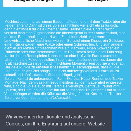
Möchtest du einmal auf einem Bauernhof leben und mit dem Traktor über die
Felder fahren? Dann ist diese Spielesammlung vielleicht etwas für dich,
denn hier findest du viele unterhaltsame Traktor Spiele. Unter Traktor
versteht man eine Zugmaschine die überwiegend in der Landwirtschaft, also
auf dem Bauernhof eingesetzt wird. Zum einen zieht er schwere
landwirtschaftliche Maschinen wie zum Beispiel einen Kipper, ein Güllefass,
einen Rückewagen, eine Walze oder einen Schneepflug. Und zum anderen
dient er als Antrieb für Maschinen wie ein Mähwerk, einen Schwader, ein
Rührwerk oder eine Betonmaschine. Im Englischen heißt dieses Fahrzeug
tractor. In den Rennspielen kannst du so eine kraftvolle Farmmaschine
fahren und die Felder bestellen. In der tractor challenge geht es darum die
Kraftmaschine zu steuern und im richtigen Moment bremst du sie wieder ab.
Um viele Punkte zu erhalten ist es nämlich ausschlaggeben, dass du die
Ladung auch ans Ziel bringst und nicht unterwegs verlierst. Lenkst du zu
schnell und hüpfst dadurch über die Hügel, geht die Ladung verloren.
Spielen kannst du unteranderem Farm Express, Hügel Rennen und Traktor
Montage. Nachdem das Fahrzeug meistens auf dem Bauernhof eingesetzt
wird, sind die Spiele auch mit Tierspiele verknüpft. Der treue Freund vom
Bauern, der Hofhund, begleitet ihn auf so mancher Traktorfahrt. Und mit dem
Viehanhänger werden die Kühe auf die Alm gefahren. Kostenlose Trecker
Spiele verfügen über eine große Auswahl.
© 2026 Kinderspiele.de
Wir verwenden funktionale und analytische
Cookies, um Ihre Erfahrung auf unserer Website
Kontakt