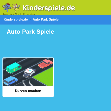
Auto Park Spiele Kostenlos
Kinderspiele.de
Auto Park Spiele
Auto Park Spiele
Kurven machen