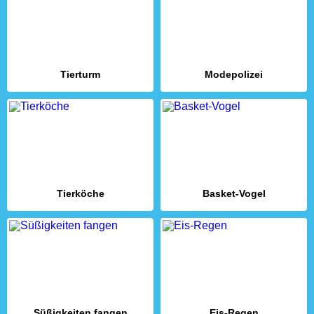
Tierturm
Modepolizei
Tierköche
Basket-Vogel
Süßigkeiten fangen
Eis-Regen