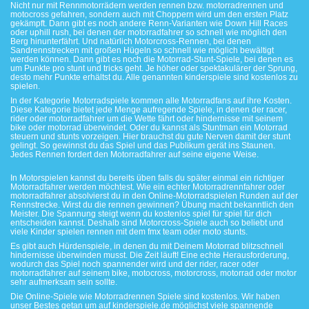
Nicht nur mit Rennmotorrädern werden rennen bzw. motorradrennen und
motocross gefahren, sondern auch mit Choppern wird um den ersten Platz
gekämpft. Dann gibt es noch andere Renn-Varianten wie Down Hill Races
oder uphill rush, bei denen der motorradfahrer so schnell wie möglich den
Berg hinunterfährt. Und natürlich Motorcross-Rennen, bei denen
Sandrennstrecken mit großen Hügeln so schnell wie möglich bewältigt
werden können. Dann gibt es noch die Motorrad-Stunt-Spiele, bei denen es
um Punkte pro stunt und tricks geht. Je höher oder spektakulärer der Sprung,
desto mehr Punkte erhältst du. Alle genannten kinderspiele sind kostenlos zu
spielen.
In der Kategorie Motorradspiele kommen alle Motorradfans auf ihre Kosten.
Diese Kategorie bietet jede Menge aufregende Spiele, in denen der racer,
rider oder motorradfahrer um die Wette fährt oder hindernisse mit seinem
bike oder motorrad überwindet. Oder du kannst als Stuntman ein Motorrad
steuern und stunts vorzeigen. Hier brauchst du gute Nerven damit der stunt
gelingt. So gewinnst du das Spiel und das Publikum gerät ins Staunen.
Jedes Rennen fordert den Motorradfahrer auf seine eigene Weise.
In Motorspielen kannst du bereits üben falls du später einmal ein richtiger
Motorradfahrer werden möchtest. Wie ein echter Motorradrennfahrer oder
motorradfahrer absolvierst du in den Online-Motorradspielen Runden auf der
Rennstrecke. Wirst du die rennen gewinnen? Übung macht bekanntlich den
Meister. Die Spannung steigt wenn du kostenlos spiel für spiel für dich
entscheiden kannst. Deshalb sind Motorcross-Spiele auch so beliebt und
viele Kinder spielen rennen mit dem fmx team oder moto stunts.
Es gibt auch Hürdenspiele, in denen du mit Deinem Motorrad blitzschnell
hindernisse überwinden musst. Die Zeit läuft! Eine echte Herausforderung,
wodurch das Spiel noch spannender wird und der rider, racer oder
motorradfahrer auf seinem bike, motocross, motorcross, motorrad oder motor
sehr aufmerksam sein sollte.
Die Online-Spiele wie Motorradrennen Spiele sind kostenlos. Wir haben
unser Bestes getan um auf kinderspiele.de möglichst viele spannende