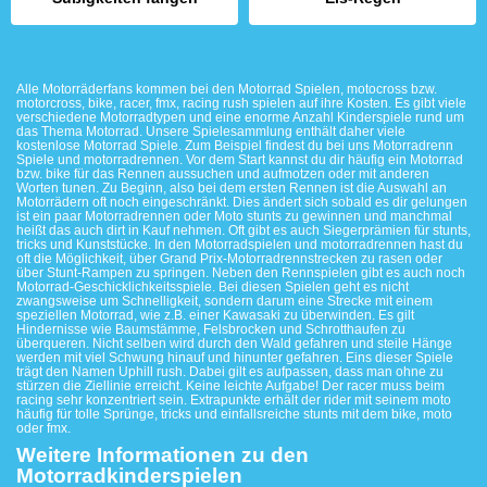
Alle Motorräderfans kommen bei den Motorrad Spielen, motocross bzw.
motorcross, bike, racer, fmx, racing rush spielen auf ihre Kosten. Es gibt viele
verschiedene Motorradtypen und eine enorme Anzahl Kinderspiele rund um
das Thema Motorrad. Unsere Spielesammlung enthält daher viele
kostenlose Motorrad Spiele. Zum Beispiel findest du bei uns Motorradrenn
Spiele und motorradrennen. Vor dem Start kannst du dir häufig ein Motorrad
bzw. bike für das Rennen aussuchen und aufmotzen oder mit anderen
Worten tunen. Zu Beginn, also bei dem ersten Rennen ist die Auswahl an
Motorrädern oft noch eingeschränkt. Dies ändert sich sobald es dir gelungen
ist ein paar Motorradrennen oder Moto stunts zu gewinnen und manchmal
heißt das auch dirt in Kauf nehmen. Oft gibt es auch Siegerprämien für stunts,
tricks und Kunststücke. In den Motorradspielen und motorradrennen hast du
oft die Möglichkeit, über Grand Prix-Motorradrennstrecken zu rasen oder
über Stunt-Rampen zu springen. Neben den Rennspielen gibt es auch noch
Motorrad-Geschicklichkeitsspiele. Bei diesen Spielen geht es nicht
zwangsweise um Schnelligkeit, sondern darum eine Strecke mit einem
speziellen Motorrad, wie z.B. einer Kawasaki zu überwinden. Es gilt
Hindernisse wie Baumstämme, Felsbrocken und Schrotthaufen zu
überqueren. Nicht selben wird durch den Wald gefahren und steile Hänge
werden mit viel Schwung hinauf und hinunter gefahren. Eins dieser Spiele
trägt den Namen Uphill rush. Dabei gilt es aufpassen, dass man ohne zu
stürzen die Ziellinie erreicht. Keine leichte Aufgabe! Der racer muss beim
racing sehr konzentriert sein. Extrapunkte erhält der rider mit seinem moto
häufig für tolle Sprünge, tricks und einfallsreiche stunts mit dem bike, moto
oder fmx.
Weitere Informationen zu den
Motorradkinderspielen