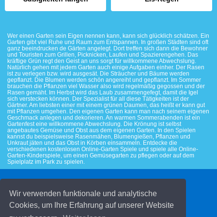
Wer einen Garten sein Eigen nennen kann, kann sich glücklich schätzen. Ein
Garten gibt viel Ruhe und Raum zum Entspannen. In großen Städten sind oft
ganz beeindrucken de Gärten angelegt. Dort treffen sich dann die Bewohner
und Touristen zum Grillen, Picknicken, Laufen und Spazierengehen. Das
kräftige Grün regt den Geist an uns sorgt für willkommene Abwechslung.
Natürlich gehen mit jedem Garten auch einige Aufgaben einher. Der Rasen
ist zu verlegen bzw. wird ausgesät. Die Sträucher und Bäume werden
gepflanzt. Die Blumen werden schön angereiht und gepflanzt. Im Sommer
brauchen die Pflanzen viel Wasser also wird regelmäßig gegossen und der
Rasen gemäht. Im Herbst wird das Laub zusammengefegt, damit die Igel
sich verstecken können. Der Spezialist für all diese Tätigkeiten ist der
Gärtner. Am liebsten einer mit einem grünen Daumen, das heißt er kann gut
mit Pflanzen umgehen. Den eigenen Garten kann man nach seinem eigenen
Geschmack anlegen und dekorieren. An warmen Sommerabenden ist ein
Gartenfest eine willkommene Abwechslung. Die Krönung ist selbst
angebautes Gemüse und Obst aus dem eigenen Garten. In den Spielen
kannst du beispielsweise Rasenmähen, Blumengießen, Pflanzen und
Unkraut jäten und das Obst in Körben einsammeln. Entdecke die
verschiedenen kostenlosen Online-Garten Spiele und spiele alle Online-
Garten-Kinderspiele, um einen Gemüsegarten zu pflegen oder auf dem
Spielplatz im Park zu spielen.
© 2026 Kinderspiele.de
Wir verwenden funktionale und analytische
Cookies, um Ihre Erfahrung auf unserer Website
Kontakt