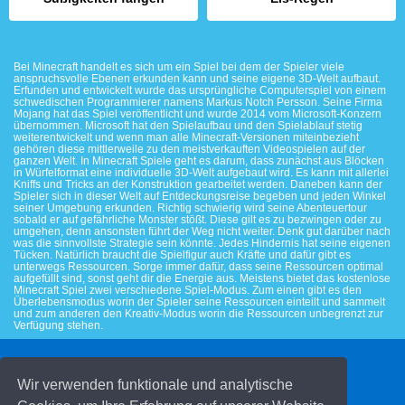
Bei Minecraft handelt es sich um ein Spiel bei dem der Spieler viele
anspruchsvolle Ebenen erkunden kann und seine eigene 3D-Welt aufbaut.
Erfunden und entwickelt wurde das ursprüngliche Computerspiel von einem
schwedischen Programmierer namens Markus Notch Persson. Seine Firma
Mojang hat das Spiel veröffentlicht und wurde 2014 vom Microsoft-Konzern
übernommen. Microsoft hat den Spielaufbau und den Spielablauf stetig
weiterentwickelt und wenn man alle Minecraft-Versionen miteinbezieht
gehören diese mittlerweile zu den meistverkauften Videospielen auf der
ganzen Welt. In Minecraft Spiele geht es darum, dass zunächst aus Blöcken
in Würfelformat eine individuelle 3D-Welt aufgebaut wird. Es kann mit allerlei
Kniffs und Tricks an der Konstruktion gearbeitet werden. Daneben kann der
Spieler sich in dieser Welt auf Entdeckungsreise begeben und jeden Winkel
seiner Umgebung erkunden. Richtig schwierig wird seine Abenteuertour
sobald er auf gefährliche Monster stößt. Diese gilt es zu bezwingen oder zu
umgehen, denn ansonsten führt der Weg nicht weiter. Denk gut darüber nach
was die sinnvollste Strategie sein könnte. Jedes Hindernis hat seine eigenen
Tücken. Natürlich braucht die Spielfigur auch Kräfte und dafür gibt es
unterwegs Ressourcen. Sorge immer dafür, dass seine Ressourcen optimal
aufgefüllt sind, sonst geht dir die Energie aus. Meistens bietet das kostenlose
Minecraft Spiel zwei verschiedene Spiel-Modus. Zum einen gibt es den
Überlebensmodus worin der Spieler seine Ressourcen einteilt und sammelt
und zum anderen den Kreativ-Modus worin die Ressourcen unbegrenzt zur
Verfügung stehen.
© 2026 Kinderspiele.de
Wir verwenden funktionale und analytische