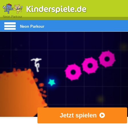
Neon Parkour
Neon Parkour
Jetzt spielen