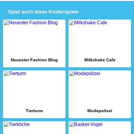
Spiel auch diese Kinderspiele
Neuester Fashion Blog
Milkshake Cafe
Tierturm
Modepolizei