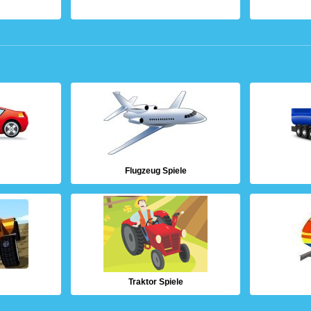
Flugzeug Spiele
Traktor Spiele