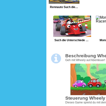
Rennauto Such die Unterschiede
Such die Unterschiede Zeichenautos
Mons
Beschreibung Whe
Geh mit Wheely auf Abenteuer! Hi
Steuerung Wheely 
Dieses Game spielst du mit dei