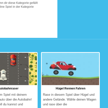
n dir diese Kategorie gefällt
ine Spiel in der Kategorie
utobahnraser
Hügel Rennen Fahren
em Spiel mit deinem
Rase in diesem Spiel über Hügel und
uto über die Autobahn!
andere Gelände. Wähle deinen Wagen
ll du kannst und
und rase über die