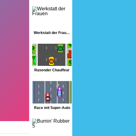
Werkstatt der Frauen
Rasender Chauffeur
Race mit Super-Auto