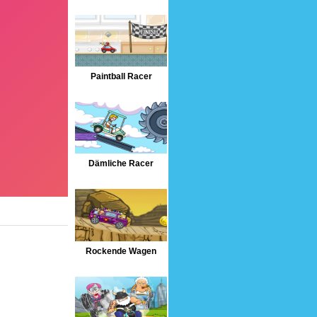
Paintball Racer
Dämliche Racer
Rockende Wagen