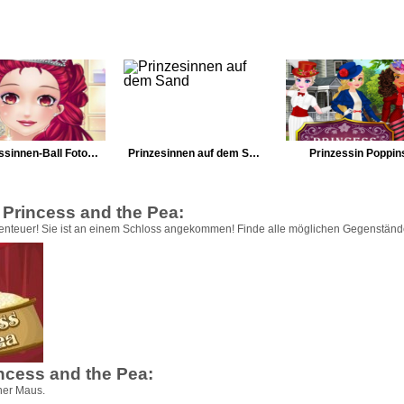
Prinzessinnen-Ball Fotoshooting
Prinzesinnen auf dem Sand
Prinzessin Poppin
Princess and the Pea:
Abenteuer! Sie ist an einem Schloss angekommen! Finde alle möglichen Gegenstände
ncess and the Pea:
ner Maus.