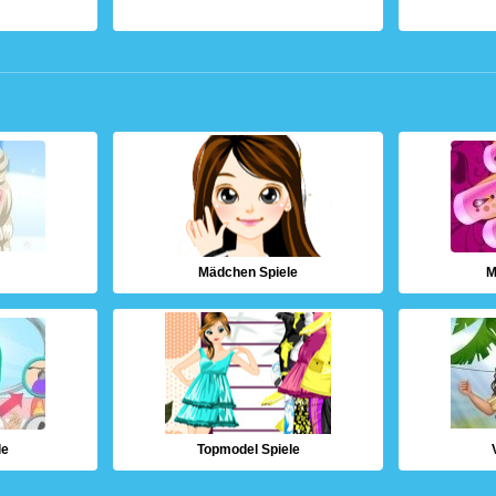
Mädchen Spiele
M
le
Topmodel Spiele