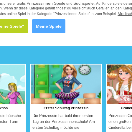
Prinzessinnen Spiele
Suchspiele
ns unserer gratis
und
.. Auf Kinderspiele.de s
 Wenn dir diese Kategorie gefällt findest du vielleicht auch Gefallen an den Kate
Modisch
tes online Spiel in der Kategorie “Prinzessinnen Spiele” ist zum Beispiel ‘
eine Spiele"
Meine Spiele
ktion
Erster Schultag Prinzessin
Großer
 die hübsche
Die Prinzessin hat bald ihren ersten
Prinzessin Cin
exten Turm
Tag an der Prinzessinnenschule! Am
einen großen 
ersten Schultag möchte sie
Cinderella be