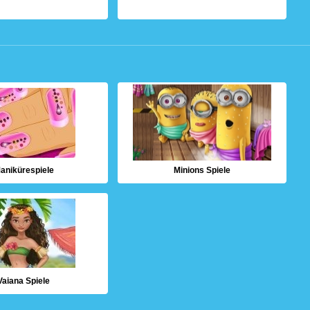
anikürespiele
Minions Spiele
Vaiana Spiele