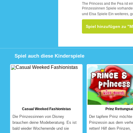
The Princess and the Pea ist ei
Prinzessinnen Spiele vorhanden.
und Elsa Spiele Ein weiteres, gu
Spiel hinzufügen zu "M
Spiel auch diese Kinderspiele
Casual Weeked Fashionistas
Prinz Rettungsa
Die Prinzessinnen von Disney
Der tapfere Prinz möchte
brauchen deine Modeberatung. Es ist
Prinzessin aus dem verh
bald wieder Wochenende und sie
retten! Hilf dem Prinzen,