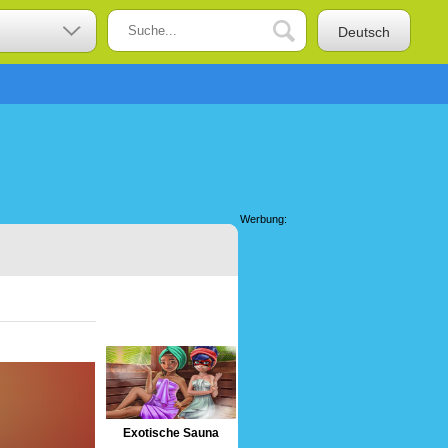
Deutsch
Werbung:
Exotische Sauna