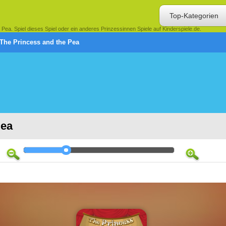
Top-Kategorien
 Pea. Spiel dieses Spiel oder ein anderes Prinzessinnen Spiele auf Kinderspiele.de.
The Princess and the Pea
Pea