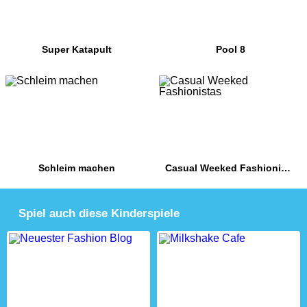
Super Katapult
Pool 8
Schleim machen
Casual Weeked Fashionistas
Spiel auch diese Kinderspiele