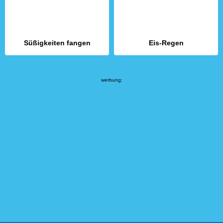
Süßigkeiten fangen
Eis-Regen
werbung: