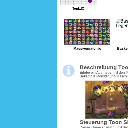
Tenk.IO
Massivematch.io
Beschreibung Too
Erlebe ein Abenteuer mit den 
Bekämpfe Monster und Maschin
Steuerung Toon S
Dieses Game spielst du mit den