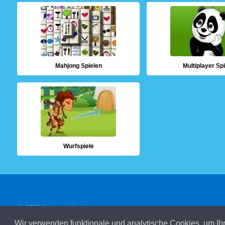
Mahjong Spielen
Multiplayer Spi
Wurfspiele
© 2026 Kinderspiele.de
Wir verwenden funktionale und analytische Cookies, um Ih