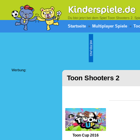
Du bist jetzt bei dem Spiel Toon Shooters 2. Spi
Startseite
Multiplayer Spiele
Too
WERBUNG
Werbung:
Toon Shooters 2
Toon Cup 2016