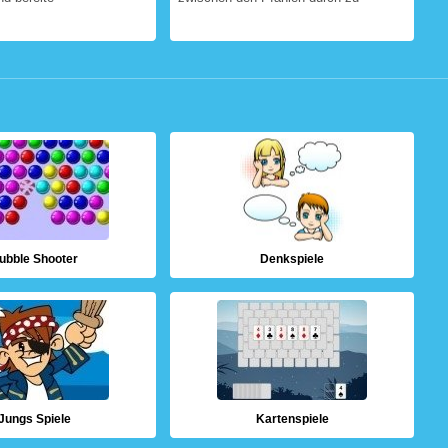
ubble Shooter
Denkspiele
Jungs Spiele
Kartenspiele