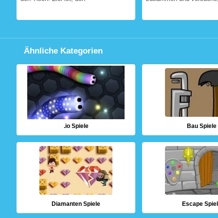
Ähnliche Kategorien
.io Spiele
Bau Spiele
Diamanten Spiele
Escape Spie