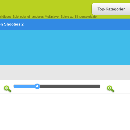
Top-Kategorien
el dieses Spiel oder ein anderes Multiplayer Spiele auf Kinderspiele.de.
n Shooters 2