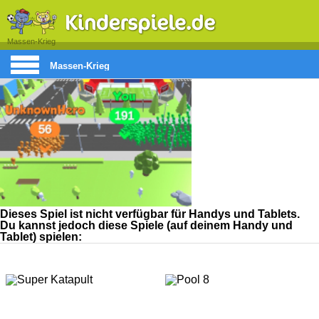
Massen-Krieg
Massen-Krieg
Dieses Spiel ist nicht verfügbar für Handys und Tablets.
Du kannst jedoch diese Spiele (auf deinem Handy und
Tablet) spielen: