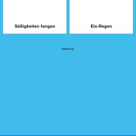
Süßigkeiten fangen
Eis-Regen
werbung: