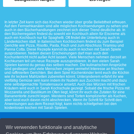
In letzter Zeit kann sich das Kochen wieder über große Beliebtheit erfreuen.
Auf den Fernsehkanälen sind alle möglichen Kochsendungen zu sehen und
auch in den Bücherhandlungen zeichnet sich dieser Trend deutliche ab. In
den Bücherregalen findest du sowohl ein Kochbuch allein für Eiscreme als
auch ein Kochbuch nur für Spaghetti. Oft findet die Unterteilung auch in
Länderküchen statt. In italienischen Kochbüchern findest du zum Beispiel
Gerichte wie Pizza, Risotto, Pasta, Fisch und zum Abschluss Tiramisu und
Panna Cotta. Diese Rezepte kannst du auch in kochen mit Sarah Spiele
ausprobieren. Neben diesen Erscheinungen darf man auch den
Kochunterricht nicht außer Acht lassen. Viele Menschen nehmen derzeit an
Kochkursen teil um neue Rezepte auszuprobieren. In den vielen Sarah
Spielen kannst du genau das selben machen. Die kulinarischen Ansprüche
sind gestiegen und viele Menschen zeigen vermehrt Interesse an frischen
und raffinierten Gerichten. Bei dem Spiel Küchenkinder lernt euch die Köchin
wie ihr leckere Mahlzeiten zubereiten könnt. Unteranderem erfahrt ihr wie
vielfältig Gemüse sein kann indem ihr Nudeln aus Zucchini macht und dazu
eine selbstgemachte Tomatensauce ansetzt. Auch das Würzen mit frischen
Kräutern wird euch in Sarah Kochschule gezeigt. Sobald die frische Pizza mit
Mozzarella und Basilikum im Ofen liegt, könnt ihr euch die Zutaten für eine
Bananentorte zurecht legen. Meistens sind Torten komplizierter als Kuchen,
aber lasst euch davon nicht abschrecken. Wenn ihr Schritt für Schritt den
Anweisungen aus dem Rezept folgt, kann nichts schiefgehen bei den
kostenlosen kochen mit Sarah Spielen.
© 2026 Kinderspiele.de
Wir verwenden funktionale und analytische