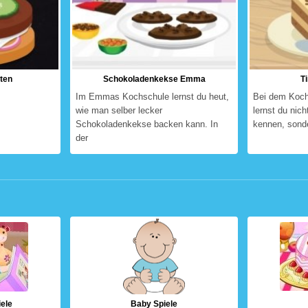
ten
Schokoladenkekse Emma
T
Im Emmas Kochschule lernst du heut,
Bei dem Koch
wie man selber lecker
lernst du nich
Schokoladenkekse backen kann. In
kennen, sond
der
ele
Baby Spiele