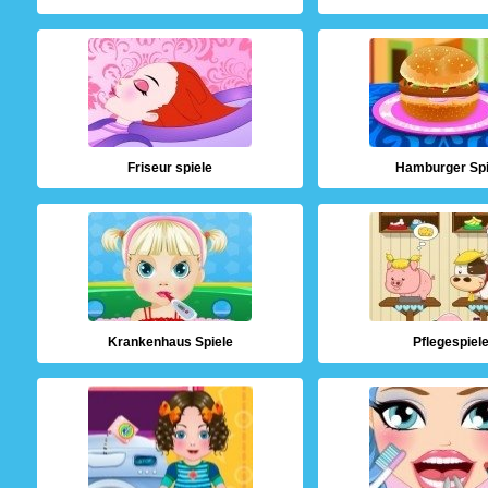
Friseur spiele
Hamburger Spi
Krankenhaus Spiele
Pflegespiel