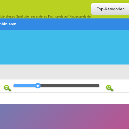
Top-Kategorien
Spiel dieses Spiel oder ein anderes Kochspiele auf Kinderspiele.de.
mbinieren