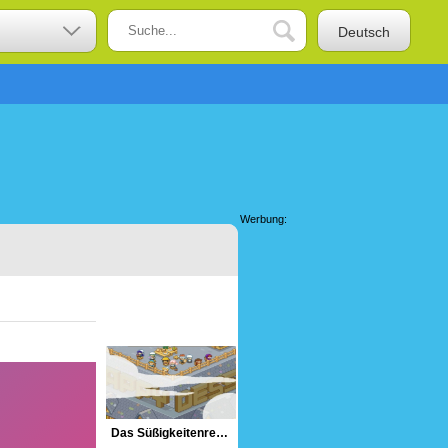
Deutsch
Werbung:
Das Süßigkeitenrestaurant