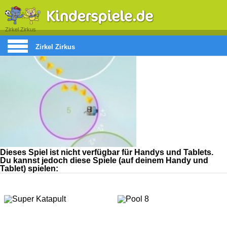
Zirkel Zirkus
Zirkel Zirkus
Dieses Spiel ist nicht verfügbar für Handys und Tablets.
Du kannst jedoch diese Spiele (auf deinem Handy und
Tablet) spielen: