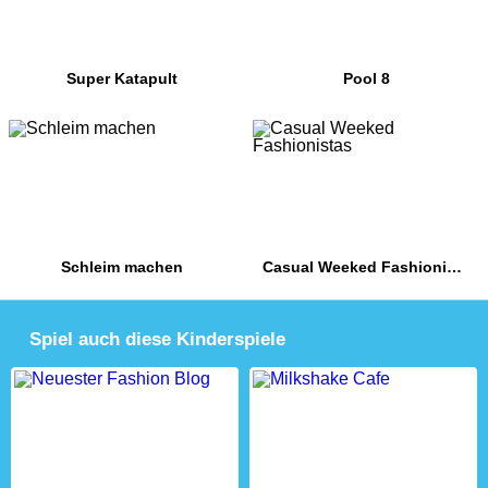
Super Katapult
Pool 8
Schleim machen
Casual Weeked Fashionistas
Spiel auch diese Kinderspiele