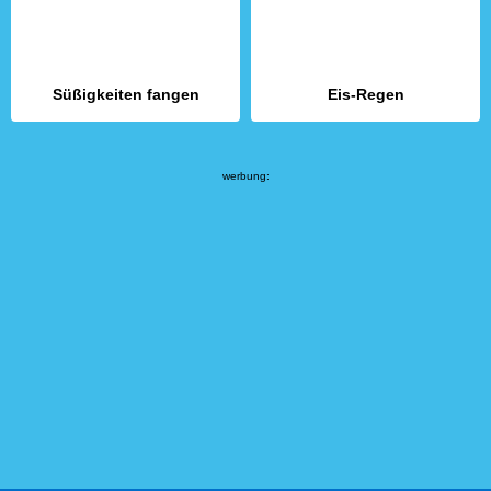
Süßigkeiten fangen
Eis-Regen
werbung: