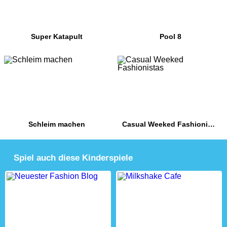
Super Katapult
Pool 8
Schleim machen
Casual Weeked Fashionistas
Spiel auch diese Kinderspiele