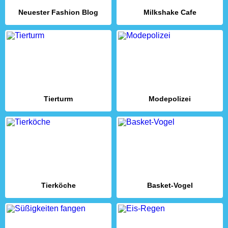
Neuester Fashion Blog
Milkshake Cafe
Tierturm
Modepolizei
Tierköche
Basket-Vogel