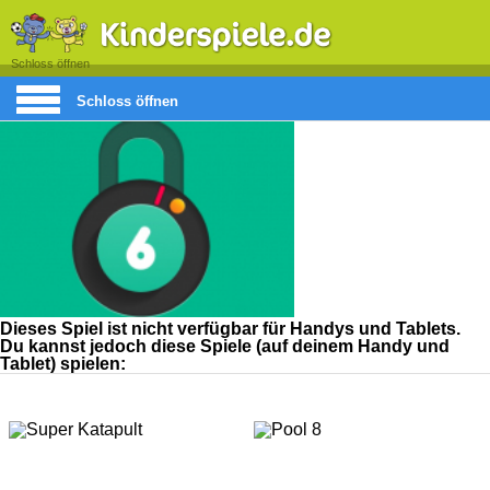
Schloss öffnen
Schloss öffnen
Dieses Spiel ist nicht verfügbar für Handys und Tablets.
Du kannst jedoch diese Spiele (auf deinem Handy und
Tablet) spielen: