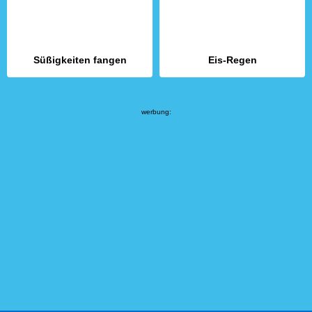
Süßigkeiten fangen
Eis-Regen
werbung: