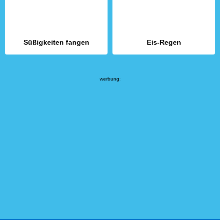
Süßigkeiten fangen
Eis-Regen
werbung: