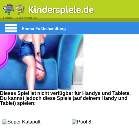
Emma Fußbehandlung
Emma Fußbehandlung
Dieses Spiel ist nicht verfügbar für Handys und Tablets.
Du kannst jedoch diese Spiele (auf deinem Handy und
Tablet) spielen: