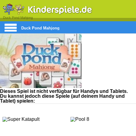
Duck Pond Mahjong
Duck Pond Mahjong
Dieses Spiel ist nicht verfügbar für Handys und Tablets.
Du kannst jedoch diese Spiele (auf deinem Handy und
Tablet) spielen: