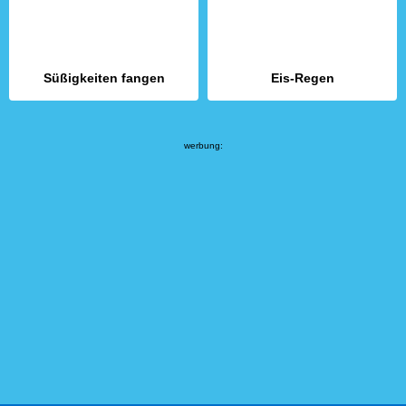
Süßigkeiten fangen
Eis-Regen
werbung: