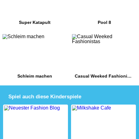
Super Katapult
Pool 8
Schleim machen
Casual Weeked Fashionistas
Spiel auch diese Kinderspiele