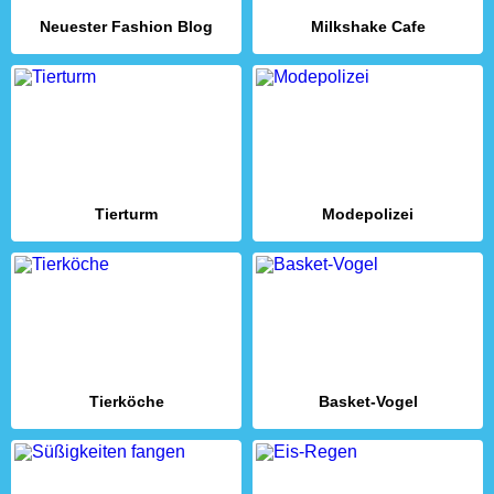
Neuester Fashion Blog
Milkshake Cafe
Tierturm
Modepolizei
Tierköche
Basket-Vogel