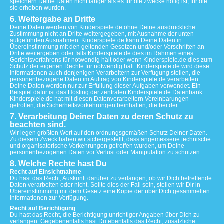
speichern Deine Daten nicht länger als es für die Zwecke nötig ist, für die
sie erhoben wurden.
6. Weitergabe an Dritte
Deine Daten werden von Kinderspiele.de ohne Deine ausdrückliche
Zustimmung nicht an Dritte weitergegeben, mit Ausnahme der unten
aufgeführten Ausnahmen. Kinderspiele.de kann Deine Daten in
Übereinstimmung mit den geltenden Gesetzen und/oder Vorschriften an
Dritte weitergeben oder falls Kinderspiele.de dies im Rahmen eines
Gerichtsverfahrens für notwendig hält oder wenn Kinderspiele.de dies zum
Schutz der eigenen Rechte für notwendig hält. Kinderspiele.de wird diese
Informationen auch denjenigen Verarbeitern zur Verfügung stellen, die
personenbezogene Daten im Auftrag von Kinderspiele.de verarbeiten.
Deine Daten werden nur zur Erfüllung dieser Aufgaben verwendet. Ein
Beispiel dafür ist das Hosting der zentralen Kinderspiele.de Datenbank.
Kinderspiele.de hat mit diesen Datenverarbeitern Vereinbarungen
getroffen, die Sicherheitsvorkehrungen beinhalten, die bei der
7. Verarbeitung Deiner Daten zu deren Schutz zu
beachten sind.
Wir legen größten Wert auf den ordnungsgemäßen Schutz Deiner Daten.
Zu diesem Zweck haben wir sichergestellt, dass angemessene technische
und organisatorische Vorkehrungen getroffen wurden, um Deine
personenbezogenen Daten vor Verlust oder Manipulation zu schützen.
8. Welche Rechte hast Du
Recht auf Einsichtnahme
Du hast das Recht, Auskunft darüber zu verlangen, ob wir Dich betreffende
Daten verarbeiten oder nicht. Sollte dies der Fall sein, stellen wir Dir in
Übereinstimmung mit dem Gesetz eine Kopie der über Dich gesammelten
Informationen zur Verfügung.
Recht auf Berichtigung
Du hast das Recht, die Berichtigung unrichtiger Angaben über Dich zu
verlangen. Gegebenenfalls hast Du ebenfalls das Recht, zusätzliche