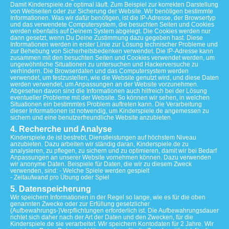
Damit Kinderspiele.de optimal läuft. Zum Beispiel zur korrekten Darstellung
von Webseiten oder zur Sicherung der Website. Wir benötigen bestimmte
Informationen. Was wir dafür benötigen, ist die IP-Adresse, der Browsertyp
und das verwendete Computersystem, die besuchten Seiten und Cookies
werden ebenfalls auf Deinem System abgelegt. Die Cookies werden nur
dann gesetzt, wenn Du Deine Zustimmung dazu gegeben hast. Diese
Informationen werden in erster Linie zur Lösung technischer Probleme und
zur Behebung von Sicherheitsbedenken verwendet. Die IP-Adresse kann
zusammen mit den besuchten Seiten und Cookies verwendet werden, um
ungewöhnliche Situationen zu untersuchen und Hackerversuche zu
verhindern. Die Browserdaten und das Computersystem werden
verwendet, um festzustellen, wie die Website genutzt wird, und diese Daten
werden verwendet, um Anpassungen an der Website vorzunehmen.
Abgesehen davon sind die Informationen auch hilfreich bei der Lösung
eventueller Probleme mit der Website. So können wir sehen, in welchen
Situationen ein bestimmtes Problem auftreten kann. Die Verarbeitung
dieser Informationen ist notwendig, um Kinderspiele.de angemessen zu
sichern und eine benutzerfreundliche Website anzubieten.
4. Recherche und Analyse
Kinderspiele.de ist bestrebt, Dienstleistungen auf höchstem Niveau
anzubieten. Dazu arbeiten wir ständig daran, Kinderspiele.de zu
analysieren, zu pflegen, zu sichern und zu optimieren, damit wir bei Bedarf
Anpassungen an unserer Website vornehmen können. Dazu verwenden
wir anonyme Daten. Beispiele für Daten, die wir zu diesem Zweck
verwenden, sind: - Welche Spiele werden gespielt
- Zeitaufwand pro Übung oder Spiel
5. Datenspeicherung
Wir speichern Informationen in der Regel so lange, wie es für die oben
genannten Zwecke oder zur Erfüllung gesetzlicher
(Aufbewahrungs-)Verpflichtungen erforderlich ist. Die Aufbewahrungsdauer
richtet sich daher nach der Art der Daten und den Zwecken, für die
Kinderspiele.de sie verarbeitet. Wir speichern Kontodaten für 2 Jahre. Wir